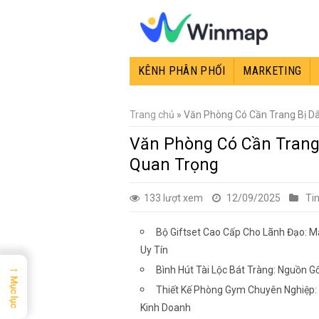
Skip
to
content
KÊNH PHÂN PHỐI
MARKETING
Trang chủ
»
Văn Phòng Có Cần Trang Bị D
Văn Phòng Có Cần Trang
Quan Trọng
133 lượt xem
12/09/2025
Ti
Bộ Giftset Cao Cấp Cho Lãnh Đạo: M
Uy Tín
→
Bình Hút Tài Lộc Bát Tràng: Nguồn 
Mục lục
Thiết Kế Phòng Gym Chuyên Nghiệp: 
Kinh Doanh