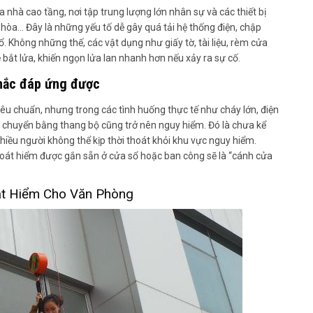
 nhà cao tầng, nơi tập trung lượng lớn nhân sự và các thiết bị
u hòa… Đây là những yếu tố dễ gây quá tải hệ thống điện, chập
. Không những thế, các vật dụng như giấy tờ, tài liệu, rèm cửa
 bắt lửa, khiến ngọn lửa lan nhanh hơn nếu xảy ra sự cố.
chắc đáp ứng được
êu chuẩn, nhưng trong các tình huống thực tế như cháy lớn, điện
di chuyển bằng thang bộ cũng trở nên nguy hiểm. Đó là chưa kể
nhiều người không thể kịp thời thoát khỏi khu vực nguy hiểm.
hoát hiểm được gắn sẵn ở cửa sổ hoặc ban công sẽ là “cánh cửa
oát Hiểm Cho Văn Phòng