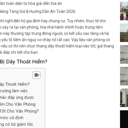
ẫn toàn diện từ hòa giải đến tòa án
 Năng Tăng Giá & Hướng Dẫn An Toàn 2026
hỉ nghĩ đến hộ gia đình hay chung cư. Tuy nhiên, thực tế cho
i xảy ra tại văn phòng, tòa nhà hành chính hoặc trung tâm
an này thường tập trung đông người, có kết cấu cao tầng và hệ
g yếu tố tiềm ẩn nguy cơ cháy nổ rất cao. Vậy liệu văn phòng có
nếu có thì nên chọn thang dây thoát hiểm loại nào tốt, giá thang
i đáp chi tiết cho bạn.
 Bị Dây Thoát Hiểm?
Dây Thoát Hiểm?
trường làm việc
chắc đáp ứng được
Hiểm Cho Văn Phòng
 Tốt Cho Văn Phòng?
 móc cố định
ng có bộ giảm tốc