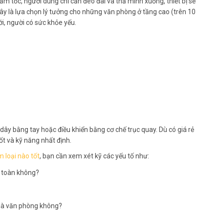
iảm tốc, người dùng chỉ cần đeo đai và thả mình xuống, thiết bị sẽ
Đây là lựa chọn lý tưởng cho những văn phòng ở tầng cao (trên 10
ới, người có sức khỏe yếu.
ây bằng tay hoặc điều khiển bằng cơ chế trục quay. Dù có giá rẻ
ốt và kỹ năng nhất định.
 loại nào tốt
, bạn cần xem xét kỹ các yếu tố như:
n toàn không?
nhà văn phòng không?