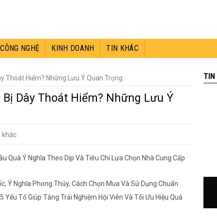
CÔNG NGHỆ
KINH DOANH
TIN KHÁC
TIN
ây Thoát Hiểm? Những Lưu Ý Quan Trọng
 Bị Dây Thoát Hiểm? Những Lưu Ý
n khác
ẫu Quà Ý Nghĩa Theo Dịp Và Tiêu Chí Lựa Chọn Nhà Cung Cấp
Gốc, Ý Nghĩa Phong Thủy, Cách Chọn Mua Và Sử Dụng Chuẩn
5 Yếu Tố Giúp Tăng Trải Nghiệm Hội Viên Và Tối Ưu Hiệu Quả